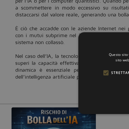
per l’IA o per i computer quantistici. Quando p
a scommettere in modo eccessivo su risultati 
distaccarsi dal valore reale, generando una bolla
È ciò che accadde con le aziende Internet nei
con i mutui subprime nel 2008: le aspettative s
sistema non collassò.
Questo sito 
Nel caso dell’IA, la tecnologia è concreta e sta 
sito web
superi la capacità effettiva di trasformare pro
dinamica è essenziale per investire con mag
STRETTA
dell’intelligenza artificiale più equilibrato nel te