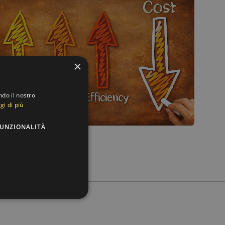
×
ndo il nostro
gi di più
UNZIONALITÀ