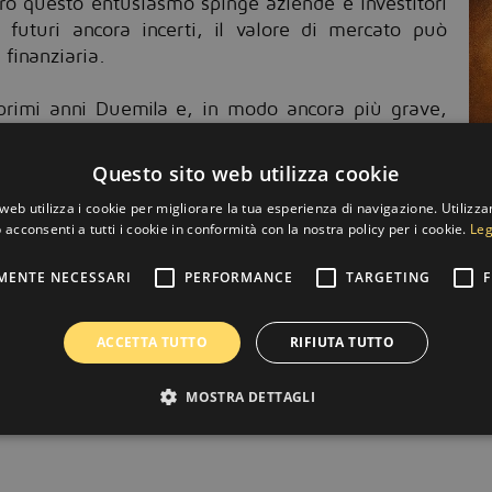
erò questo entusiasmo spinge aziende e investitori
futuri ancora incerti, il valore di mercato può
 finanziaria.
 primi anni Duemila e, in modo ancora più grave,
uperarono la solidità dei fondamentali, finché il
Questo sito web utilizza cookie
web utilizza i cookie per migliorare la tua esperienza di navigazione. Utilizza
già portando benefici, ma il rischio è che l’euforia
 acconsenti a tutti i cookie in conformità con la nostra policy per i cookie.
Leg
messe in risultati sostenibili. Comprendere questa
giore consapevolezza e costruire uno sviluppo
MENTE NECESSARI
PERFORMANCE
TARGETING
F
mpo.
ACCETTA TUTTO
RIFIUTA TUTTO
MOSTRA DETTAGLI