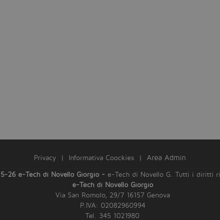
Privacy
|
Informativa Coockies
|
Area Admin
5-26 e-Tech di Novello Giorgio -
e-Tech di Novello G. Tutti i diritti r
e-Tech di Novello Giorgio
Via San Romolo, 29/7 16157 Genova
P.IVA: 02082960994
Tel. 345 1021980