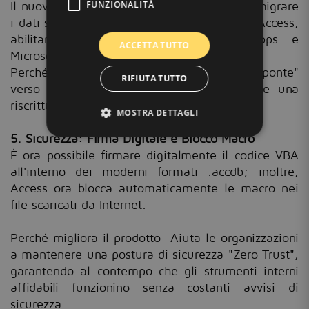
Il nuovo Connettore Dataverse consente di migrare
FUNZIONALITÀ
i dati sul cloud mantenendo il front-end in Access,
abilitando l'integrazione con Power Apps e
ACCETTA TUTTO
Microsoft Teams.
Perché migliora il prodotto: Fornisce un "ponte"
RIFIUTA TUTTO
verso l'accessibilità mobile senza richiedere una
riscrittura totale del database.
MOSTRA DETTAGLI
5. Sicurezza: Firma Digitale e Blocco Macro
È ora possibile firmare digitalmente il codice VBA
all'interno dei moderni formati .accdb; inoltre,
Access ora blocca automaticamente le macro nei
file scaricati da Internet.
Perché migliora il prodotto: Aiuta le organizzazioni
a mantenere una postura di sicurezza "Zero Trust",
garantendo al contempo che gli strumenti interni
affidabili funzionino senza costanti avvisi di
sicurezza.