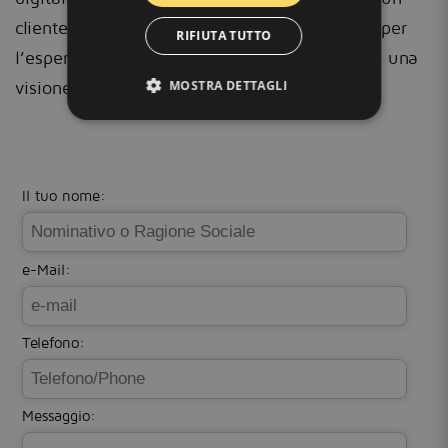
cliente di riferimento per le vendite online e per
RIFIUTA TUTTO
l’esperienza utente. Con strumenti scalabili e una
visione orientata alla crescita..
MOSTRA DETTAGLI
Il tuo nome:
e-Mail:
Telefono:
Messaggio: