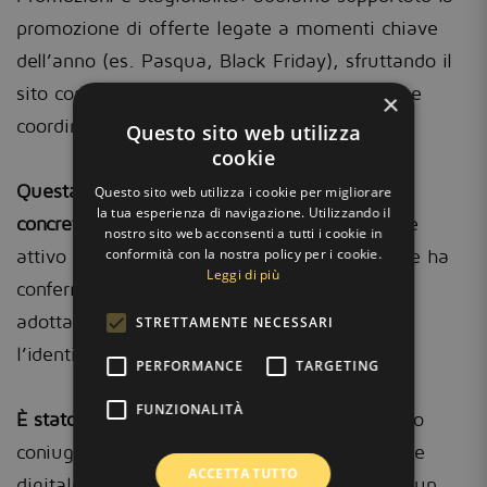
promozione di offerte legate a momenti chiave
dell’anno (es. Pasqua, Black Friday), sfruttando il
sito come piattaforma centrale per campagne
×
coordinate.
Questo sito web utilizza
cookie
Questa collaborazione ha prodotto risultati
Questo sito web utilizza i cookie per migliorare
la tua esperienza di navigazione. Utilizzando il
concreti:
l’e-commerce è diventato un canale
nostro sito web acconsenti a tutti i cookie in
attivo di vendita, con un volume di ordini che ha
conformità con la nostra policy per i cookie.
Leggi di più
confermato l’efficacia della strategia digitale
adottata, valorizzando il catalogo completo e
STRETTAMENTE NECESSARI
l’identità del brand.
PERFORMANCE
TARGETING
FUNZIONALITÀ
È stato un progetto stimolante
, che ha saputo
coniugare tradizione artigianale e innovazione
ACCETTA TUTTO
digitale, posizionando Caschi Amerika come un